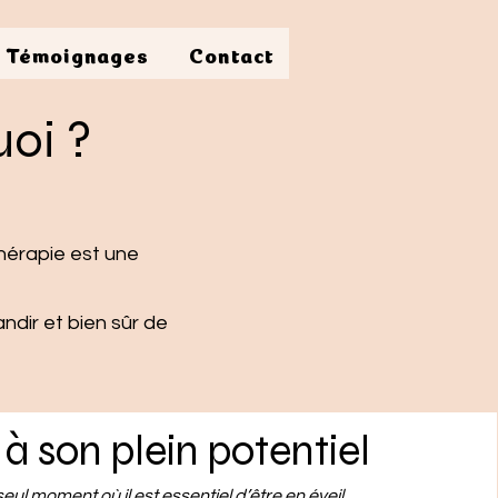
Témoignages
Contact
uoi ?
thérapie est une
dir et bien sûr de
 à son plein potentiel
 seul moment où il est essentiel d’être en éveil.