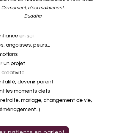
Ce moment, c’est maintenant.
Buddha
fiance en soi
s, angoisses, peurs...
motions
er un projet
créativité
ntalité, devenir parent
nt les moments clefs
retraite, mariage, changement de vie,
éménagement...)
es patients en parlent