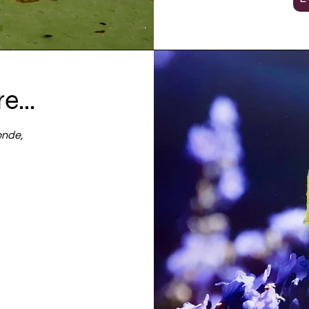
e...
monde,